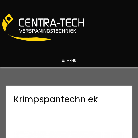
Spring
naar
inhoud
MENU
Krimpspantechniek