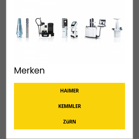
Merken
HAIMER
KEMMLER
ZüRN