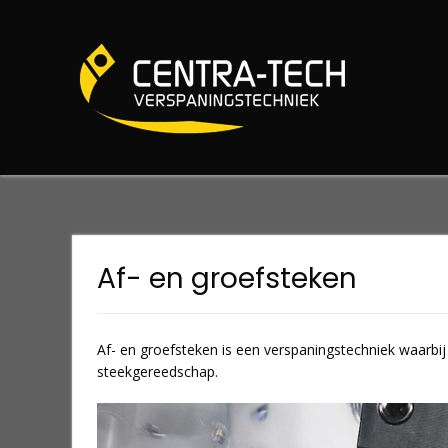
Spring
naar
inhoud
Af- en groefsteken
Af- en groefsteken is een verspaningstechniek waarb
steekgereedschap.