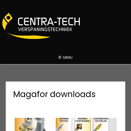
Spring
naar
inhoud
MENU
Magafor downloads